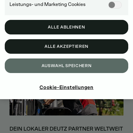
Leistungs- und Marketing Cookies
ERSATZTEILE ONLINE KAUFEN
JETZT BESTELLEN
ALLE ABLEHNEN
ALLE AKZEPTIEREN
AUSWAHL SPEICHERN
Cookie-Einstellungen
DEIN LOKALER DEUTZ PARTNER WELTWEIT