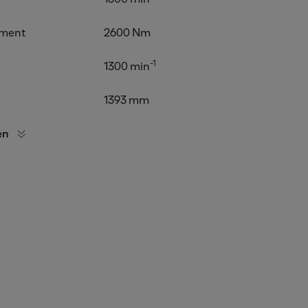
oment
2600 Nm
-1
1300 min
1393 mm
en