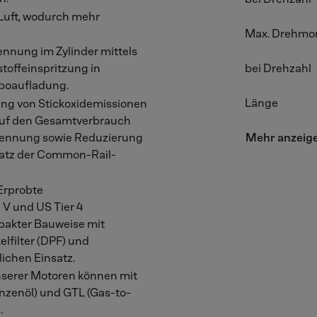
 Luft, wodurch mehr
Max. Drehm
rennung im Zylinder mittels
bei Drehzahl
toffeinspritzung in
rboaufladung.
Länge
ung von Stickoxidemissionen
 auf den Gesamtverbrauch
rbrennung sowie Reduzierung
Mehr anzeig
satz der Common-Rail-
 Erprobte
 V und US Tier 4
mpakter Bauweise mit
elfilter (DPF) und
lichen Einsatz.
nserer Motoren können mit
anzenöl) und GTL (Gas-to-
.