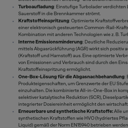
Turboaufladung
: Einstufige Turbolader verdichten
Sauerstoff in die Brennkammer strömt.
Kraftstoffeinspritzung
: Optimierte Kraftstoffverb
einer elektronisch gesteuerten Common-Rail-Krafts
Kombination mit anderen Technologien wie z. B. Tu
Interne Emissionsminderung
: Deutliche Reduzier
mittels Abgasrückführung (AGR) wirkt sich positiv
(Kraftstoff und Harnstoff) aus. Eine optimierte Ve
von Emissionen und Verbrauch sind durch den Ein
Kraftstoffeinspritzung ermöglicht.
One-Box-Lösung für die Abgasnachbehandlung
:
Produkteigenschaften, um Grenzwerte der EU Stufe
einzuhalten. Die kombinierte All-in-One-Box in ko
selektiver katalytische Reduktion (SCR), Dieselpartik
integrierter Dosiereinheit ermöglicht den wirtschaft
Erneuerbare und synthetische Kraftstoffe:
Alle u
synthetischen Kraftstoffen wie HVO (hydriertes Pfl
Liquid) gemäß der Norm EN15940 betrieben werden