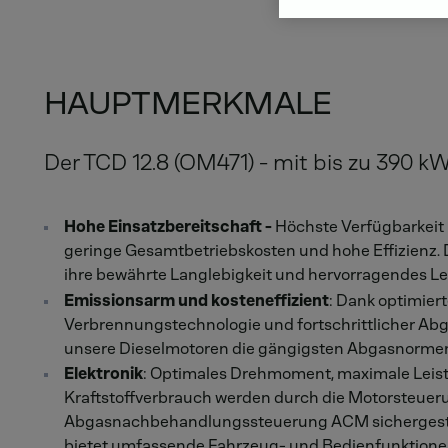
HAUPTMERKMALE
Der TCD 12.8 (OM471) - mit bis zu 390 
Hohe Einsatzbereitschaft -
Höchste Verfügbarkeit 
geringe Gesamtbetriebskosten und hohe Effizienz.
ihre bewährte Langlebigkeit und hervorragendes L
Emissionsarm und kosteneffizient
: Dank optimiert
Verbrennungstechnologie und fortschrittlicher A
unsere Dieselmotoren die gängigsten Abgasnorme
Elektronik
: Optimales Drehmoment, maximale Leis
Kraftstoffverbrauch werden durch die Motorsteu
Abgasnachbehandlungssteuerung ACM sichergestel
bietet umfassende Fahrzeug- und Bedienfunktione