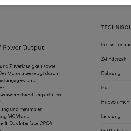
TECHNISC
Emissionsno
kW Power Output
Zylinderzahl
und Zuverlässigkeit sowie
 Der Motor überzeugt durch
Bohrung
eistungsgewicht.
Hub
er
bgasnachbehandlung erfüllen
n.
Hubvolumen
tung und minimaler
Leistung
erung MCM und
lt. Das Interface CPC4
n.
bei Drehzahl