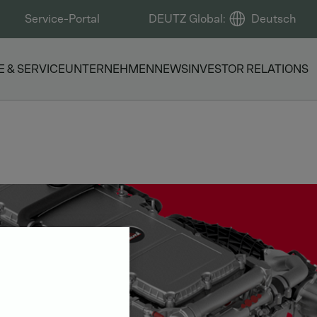
Service-Portal
DEUTZ Global
:
Deutsch
E & SERVICE
UNTERNEHMEN
NEWS
INVESTOR RELATIONS