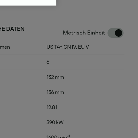
HE DATEN
Metrisch Einheit
rmen
US T4f, CN IV, EU V
6
132 mm
156 mm
12.8 l
390 kW
-1
1600 min