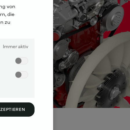
ung von
n, die
n zu
Immer aktiv
KZEPTIEREN