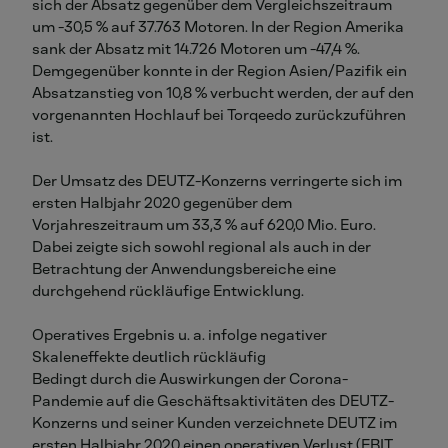
sich der Absatz gegenüber dem Vergleichszeitraum
um -30,5 % auf 37.763 Motoren. In der Region Amerika
sank der Absatz mit 14.726 Motoren um -47,4 %.
Demgegenüber konnte in der Region Asien/Pazifik ein
Absatzanstieg von 10,8 % verbucht werden, der auf den
vorgenannten Hochlauf bei Torqeedo zurückzuführen
ist.
Der Umsatz des DEUTZ-Konzerns verringerte sich im
ersten Halbjahr 2020 gegenüber dem
Vorjahreszeitraum um 33,3 % auf 620,0 Mio. Euro.
Dabei zeigte sich sowohl regional als auch in der
Betrachtung der Anwendungsbereiche eine
durchgehend rückläufige Entwicklung.
Operatives Ergebnis u. a. infolge negativer
Skaleneffekte deutlich rückläufig
Bedingt durch die Auswirkungen der Corona-
Pandemie auf die Geschäftsaktivitäten des DEUTZ-
Konzerns und seiner Kunden verzeichnete DEUTZ im
ersten Halbjahr 2020 einen operativen Verlust (EBIT