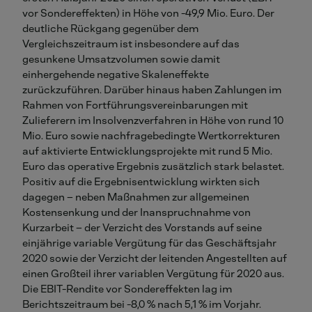
vor Sondereffekten) in Höhe von -49,9 Mio. Euro. Der
deutliche Rückgang gegenüber dem
Vergleichszeitraum ist insbesondere auf das
gesunkene Umsatzvolumen sowie damit
einhergehende negative Skaleneffekte
zurückzuführen. Darüber hinaus haben Zahlungen im
Rahmen von Fortführungsvereinbarungen mit
Zulieferern im Insolvenzverfahren in Höhe von rund 10
Mio. Euro sowie nachfragebedingte Wertkorrekturen
auf aktivierte Entwicklungsprojekte mit rund 5 Mio.
Euro das operative Ergebnis zusätzlich stark belastet.
Positiv auf die Ergebnisentwicklung wirkten sich
dagegen – neben Maßnahmen zur allgemeinen
Kostensenkung und der Inanspruchnahme von
Kurzarbeit – der Verzicht des Vorstands auf seine
einjährige variable Vergütung für das Geschäftsjahr
2020 sowie der Verzicht der leitenden Angestellten auf
einen Großteil ihrer variablen Vergütung für 2020 aus.
Die EBIT-Rendite vor Sondereffekten lag im
Berichtszeitraum bei -8,0 % nach 5,1 % im Vorjahr.