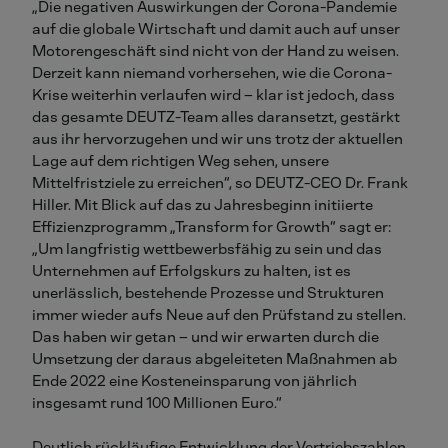
„Die negativen Auswirkungen der Corona-Pandemie
auf die globale Wirtschaft und damit auch auf unser
Motorengeschäft sind nicht von der Hand zu weisen.
Derzeit kann niemand vorhersehen, wie die Corona-
Krise weiterhin verlaufen wird – klar ist jedoch, dass
das gesamte DEUTZ-Team alles daransetzt, gestärkt
aus ihr hervorzugehen und wir uns trotz der aktuellen
Lage auf dem richtigen Weg sehen, unsere
Mittelfristziele zu erreichen“, so DEUTZ-CEO Dr. Frank
Hiller. Mit Blick auf das zu Jahresbeginn initiierte
Effizienzprogramm „Transform for Growth“ sagt er:
„Um langfristig wettbewerbsfähig zu sein und das
Unternehmen auf Erfolgskurs zu halten, ist es
unerlässlich, bestehende Prozesse und Strukturen
immer wieder aufs Neue auf den Prüfstand zu stellen.
Das haben wir getan – und wir erwarten durch die
Umsetzung der daraus abgeleiteten Maßnahmen ab
Ende 2022 eine Kosteneinsparung von jährlich
insgesamt rund 100 Millionen Euro.“
Deutlich rückläufige Entwicklung der Vertriebszahlen