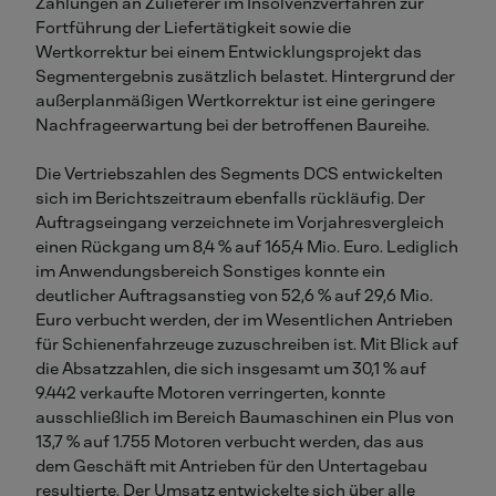
Zahlungen an Zulieferer im Insolvenzverfahren zur
Fortführung der Liefertätigkeit sowie die
Wertkorrektur bei einem Entwicklungsprojekt das
Segmentergebnis zusätzlich belastet. Hintergrund der
außerplanmäßigen Wertkorrektur ist eine geringere
Nachfrageerwartung bei der betroffenen Baureihe.
Die Vertriebszahlen des Segments DCS entwickelten
sich im Berichtszeitraum ebenfalls rückläufig. Der
Auftragseingang verzeichnete im Vorjahresvergleich
einen Rückgang um 8,4 % auf 165,4 Mio. Euro. Lediglich
im Anwendungsbereich Sonstiges konnte ein
deutlicher Auftragsanstieg von 52,6 % auf 29,6 Mio.
Euro verbucht werden, der im Wesentlichen Antrieben
für Schienenfahrzeuge zuzuschreiben ist. Mit Blick auf
die Absatzzahlen, die sich insgesamt um 30,1 % auf
9.442 verkaufte Motoren verringerten, konnte
ausschließlich im Bereich Baumaschinen ein Plus von
13,7 % auf 1.755 Motoren verbucht werden, das aus
dem Geschäft mit Antrieben für den Untertagebau
resultierte. Der Umsatz entwickelte sich über alle