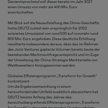
Dementsprechend soll dieser bereits im Jahr 2021
einen Umsatz von mehr als 400 Mio. Euro
erwirtschaften.
Mit Blick auf die Neuaufstellung des China-Geschäfts
hatte DEUTZ zuletzt sein ursprünglich für 2022
avisiertes Umsatzziel von rund 500 auf nunmehr rund
800 Mio. Euro angehoben. Diese deutliche Erhöhung
resultierte insbesondere daraus, dass das im Rahmen
des Joint Ventures geplante Volumen bereits heute der
bestehenden Marktnachfrage entspricht und im Zuge
der Umsetzung der China-Strategie Marktanteile von
Wettbewerbern hinzugewonnen werden.
Globales Effizienzprogramm „Transform for Growth“
konkretisiert
Um die Ergebnisentwicklung in einem
herausfordernden Umfeld zusätzlich abzusichern hat
DEUTZ bereits Anfang des Jahres das
bereichsübergreifende Effizienzprogramm „Transform
for Growth“ aufgesetzt. Im zweiten Quartal erfolgte