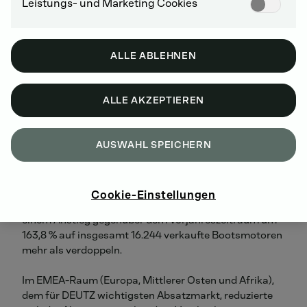
Leistungs- und Marketing Cookies
Der Auftragsbestand summierte sich zum 30. Juni
2020 auf 253,5 Mio. Euro nach 462,6 Mio. Euro im
Vorjahr.
ALLE ABLEHNEN
Der Absatz des DEUTZ-Konzerns lag im
Berichtszeitraum mit insgesamt 73.859 verkauften
ALLE AKZEPTIEREN
Motoren um -27,3 % unter dem Vergleichswert. Mit
Blick auf die Anwendungen erzielte lediglich der
Bereich Sonstiges eine signifikante Absatzerhöhung
AUSWAHL SPEICHERN
um 112,7 %, die im Wesentlichen aus der Einführung
von kleinen Außenbootmotoren, sogenannten Trolling-
Motoren, resultierte. Infolge des Hochlaufs konnte die
Cookie-Einstellungen
DEUTZ-Tochtergesellschaft Torqeedo ihren Absatz mit
einem Anstieg gegenüber dem Vorjahreszeitraum um
163,8 % auf insgesamt 16.244 verkaufte Bootsmotoren
mehr als verdoppeln.
Im EMEA-Raum (Europa, Mittlerer Osten und Afrika),
dem für DEUTZ wichtigsten Absatzmarkt, reduzierte