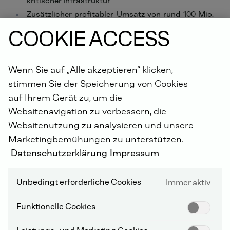
kritischer Infrastruktur
Zusätzlicher profitabler Umsatz von rund 100 Mio.
Euro pro Jahr erwartet
COOKIE ACCESS
Köln, 3. Februar 2026 – DEUTZ, Systemanbieter
innovativer und nachhaltiger Mobilitäts- und
Energielösungen, hat heute den Erwerb von 100% der
Wenn Sie auf „Alle akzeptieren“ klicken,
Anteile an der Frerk Aggregatebau GmbH vollzogen.
stimmen Sie der Speicherung von Cookies
Das Signing war im Dezember 2025 erfolgt.
auf Ihrem Gerät zu, um die
Websitenavigation zu verbessern, die
Frerk gehört mit sieben Standorten in Deutschland zu
Websitenutzung zu analysieren und unsere
den technologisch führenden Systemintegratoren für
Marketingbemühungen zu unterstützen.
Diesel- und Gas-Notstromanlagen und ist
Datenschutzerklärung
Impressum
insbesondere im anspruchsvollen und stark
wachsenden Segment der Rechenzentren etabliert.
Das Unternehmen liefert dabei nicht nur
Unbedingt erforderliche Cookies
Immer aktiv
Stromgeneratoren, sondern schlüsselfertige Anlagen,
die im Falle eines Ausfalls ohne Unterbrechung die
Funktionelle Cookies
Stromversorgung aufrechterhalten und damit die
hohen Anforderungen erfüllen, die Betreiber von