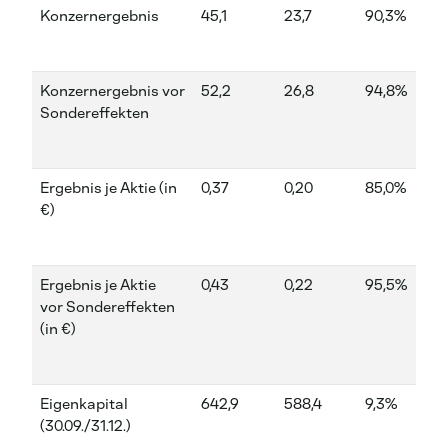
Konzernergebnis
45,1
23,7
90,3%
17,
Konzernergebnis vor
52,2
26,8
94,8%
18
Sondereffekten
Ergebnis je Aktie (in
0,37
0,20
85,0%
0,1
€)
Ergebnis je Aktie
0,43
0,22
95,5%
0,1
vor Sondereffekten
(in €)
Eigenkapital
642,9
588,4
9,3%
(30.09./31.12.)