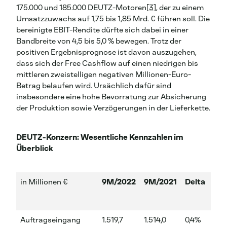
175.000 und 185.000 DEUTZ-Motoren
[3]
, der zu einem
Umsatzzuwachs auf 1,75 bis 1,85 Mrd. € führen soll. Die
bereinigte EBIT-Rendite dürfte sich dabei in einer
Bandbreite von 4,5 bis 5,0 % bewegen. Trotz der
positiven Ergebnisprognose ist davon auszugehen,
dass sich der Free Cashflow auf einen niedrigen bis
mittleren zweistelligen negativen Millionen-Euro-
Betrag belaufen wird. Ursächlich dafür sind
insbesondere eine hohe Bevorratung zur Absicherung
der Produktion sowie Verzögerungen in der Lieferkette.
DEUTZ-Konzern: Wesentliche Kennzahlen im
Überblick
in Millionen €
9M/2022
9M/2021
Delta
Q3
Auftragseingang
1.519,7
1.514,0
0,4%
44