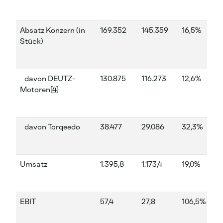
Absatz Konzern (in
169.352
145.359
16,5%
60
Stück)
davon DEUTZ-
130.875
116.273
12,6%
40
Motoren
[4]
davon Torqeedo
38.477
29.086
32,3%
20
Umsatz
1.395,8
1.173,4
19,0%
46
EBIT
57,4
27,8
106,5%
21