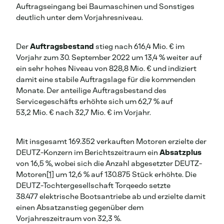
Auftragseingang bei Baumaschinen und Sonstiges
deutlich unter dem Vorjahresniveau.
Der
Auftragsbestand
stieg nach 616,4 Mio. € im
Vorjahr zum 30. September 2022 um 13,4 % weiter auf
ein sehr hohes Niveau von 828,8 Mio. € und indiziert
damit eine stabile Auftragslage für die kommenden
Monate. Der anteilige Auftragsbestand des
Servicegeschäfts erhöhte sich um 62,7 % auf
53,2 Mio. € nach 32,7 Mio. € im Vorjahr.
Mit insgesamt 169.352 verkauften Motoren erzielte der
DEUTZ-Konzern im Berichtszeitraum ein
Absatzplus
von 16,5 %, wobei sich die Anzahl abgesetzter DEUTZ-
Motoren
[1]
um 12,6 % auf 130.875 Stück erhöhte. Die
DEUTZ-Tochtergesellschaft Torqeedo setzte
38.477 elektrische Bootsantriebe ab und erzielte damit
einen Absatzanstieg gegenüber dem
Vorjahreszeitraum von 32,3 %.