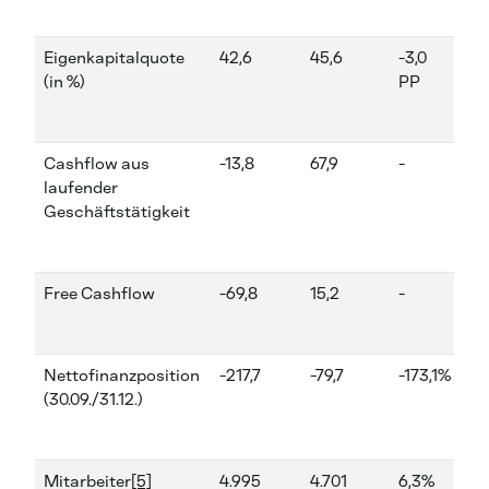
Eigenkapitalquote
42,6
45,6
-3,0
(in %)
PP
Cashflow aus
-13,8
67,9
-
-2
laufender
Geschäftstätigkeit
Free Cashflow
-69,8
15,2
-
-4
Nettofinanzposition
-217,7
-79,7
-173,1%
(30.09./31.12.)
Mitarbeiter
[5]
4.995
4.701
6,3%