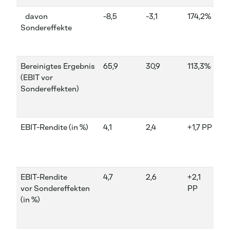
davon
-8,5
-3,1
174,2%
-1,
Sondereffekte
Bereinigtes Ergebnis
65,9
30,9
113,3%
23
(EBIT vor
Sondereffekten)
EBIT-Rendite (in %)
4,1
2,4
+1,7 PP
4,7
EBIT-Rendite
4,7
2,6
+2,1
5,
vor Sondereffekten
PP
(in %)