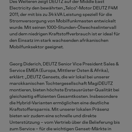
Des Weiteren zeigt DEUTZ auf der Middle East
Electricity den bewährten „Telco“-Motor DEUTZ F4M
2011, der mit bis zu 34 kVA Leistung speziell für die
Stromversorgung von Mobilfunkmasten entwickelt
wurde. Mit seinen 1000-Stunden-Ölwechselintervall
und dem niedrigen Kraftstoffverbrauch ist er ideal für
den Einsatz im stark wachsenden afrikanischen
Mobilfunksektor geeignet.
Georg Diderich, DEUTZ Senior Vice President Sales &
Service EMEA (Europa, Mittlerer Osten & Afrika),
erklärt: „DEUTZ Gensets, die wir lokal bei unserer
marokkanischen Tochtergesellschaft MagiDEUTZ
montieren, bieten höchste Erstausrüster-Qualität bei
gleichzeitig effizienten Gesamtkosten. Insbesondere
die Hybrid-Varianten ermöglichen eine deutliche
Kraftstoffersparnis. Mit unserer lokalen Präsenz
bieten wir zudem eine schnelle und direkte
Unterstützung – vom Vertrieb über die Belieferung bis
zum Service – für die wichtigen Genset-Märkte in