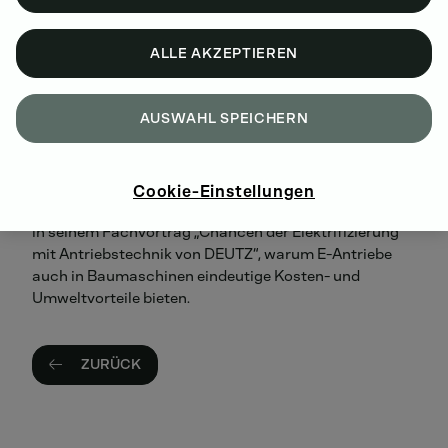
Informationen, um zielgerichtete Wartungsarbeiten an
DEUTZ Motoren durchführen zu können.
ALLE AKZEPTIEREN
DEUTZ setzt auf eine Kombination aus Diesel-, Gas-,
AUSWAHL SPEICHERN
Wasserstoff, Hybrid- und Elektro-Lösungen, die sich
dank eines modularen Produktbaukasten-Systems
individuell zusammenstellen und kombinieren lassen.
Michael Eisentraut, Vice President Electrification bei
Cookie-Einstellungen
der DEUTZ AG, erläutert am Donnerstag (13. Februar)
in seinem Fachvortrag „Chancen der Elektrifizierung
mit Antriebstechnik von DEUTZ“, warum E-Antriebe
auch in Baumaschinen eindeutige Kosten- und
Umweltvorteile bieten.
ZURÜCK