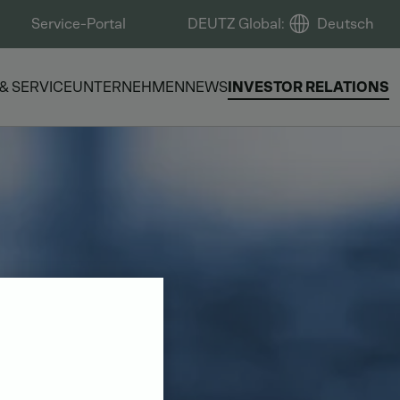
Service-Portal
DEUTZ Global
:
Deutsch
 & SERVICE
UNTERNEHMEN
NEWS
INVESTOR RELATIONS