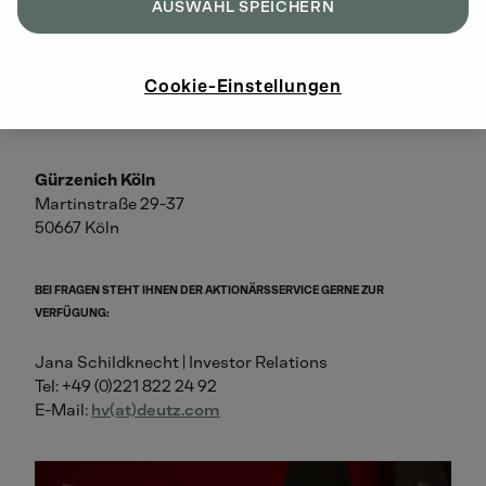
AG fand als Präsenzveranstaltung am Mittwoch, den
AUSWAHL SPEICHERN
13. Mai 2026, statt.
Cookie-Einstellungen
Veranstaltungsort der diesjährigen
Hauptversammlung war der Gürzenich in Köln:
Gürzenich Köln
Martinstraße 29-37
50667 Köln
BEI FRAGEN STEHT IHNEN DER AKTIONÄRSSERVICE GERNE ZUR
VERFÜGUNG:
Jana Schildknecht | Investor Relations
Tel: +49 (0)221 822 24 92
E-Mail:
hv(at)deutz.com