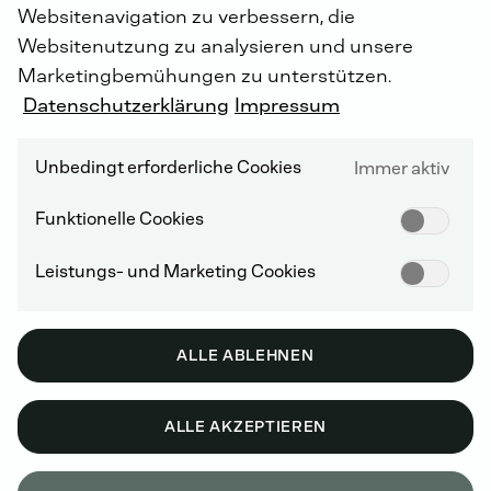
Websitenavigation zu verbessern, die
Websitenutzung zu analysieren und unsere
Marketingbemühungen zu unterstützen.
Datenschutzerklärung
Impressum
Die
ordentliche
Hauptversammlung
2026
der
DEUTZ
AG
fand
am
Mittwoch,
den
13.
Mai
2026
um
10
Uhr,
als
Unbedingt erforderliche Cookies
Immer aktiv
Präsenzveranstaltung
statt.
Funktionelle Cookies
Leistungs- und Marketing Cookies
Die Aufzeichnung der Rede des CEO ist
hier
verfügbar.
ALLE ABLEHNEN
Die Abstimmungsergebnisse finden Sie
hier
.
ALLE AKZEPTIEREN
Die ordentliche Hauptversammlung 2026 der DEUTZ