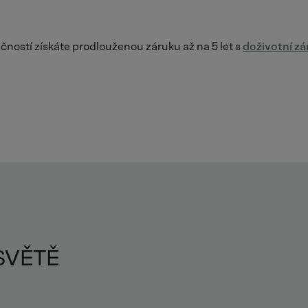
ečností získáte prodlouženou záruku až na 5 let s
doživotní z
SVĚTĚ