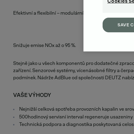
Cookies S
Efektivní a flexibilní – modulární systém EAT.
SAVE 
Snižuje emise NOx až o 95 %.
Stejně jako u všech komponentů pro dodatečné zpracov
zařízení. Senzorové systémy, vícenásobné filtry a čerp
podmínek. Nádrže AdBlue od společnosti DEUTZ nabízejí 
VAŠE VÝHODY
Nejnižší celková spotřeba provozních kapalin ve sro
500hodinový servisní interval regeneruje usazeniny s
Technická podpora a diagnostika poskytovaná celos