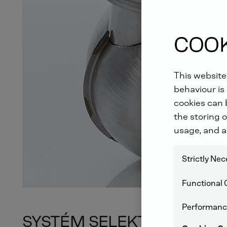
COOK
This website
behaviour is 
cookies can b
the storing o
usage, and a
Strictly Ne
Functional 
Performanc
SYSTÉM SELEKTIVNÍ KATA