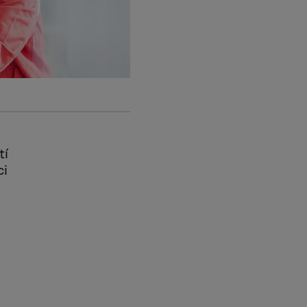
tí
ci