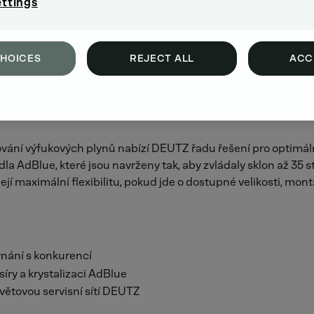
ettings
CHOICES
REJECT ALL
ACC
ání výfukových plynů nabízí DEUTZ řadu řešení pro optimáln
adla AdBlue, které jsou navrženy tak, aby zvládaly sklon až 3
maximální flexibilitu, pokud jde o dostupné velikosti, montáž
vnání s konkurencí
íry a krystalizaci AdBlue
větovou servisní sítí DEUTZ