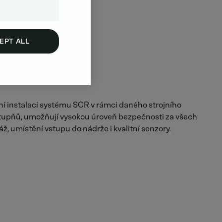
EPT ALL
í instalaci systému SCR v rámci daného strojního
5 stupňů, umožňují vysokou úroveň bezpečnosti za všech
, umístění vstupu do nádrže i kvalitní senzory.