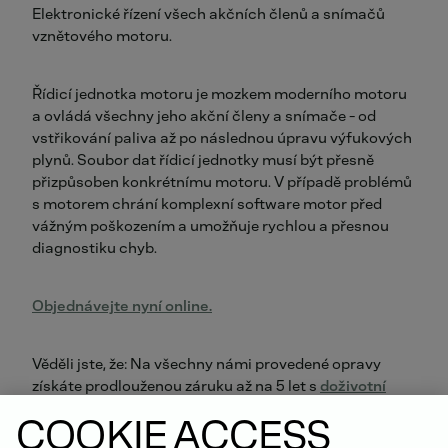
Elektronické řízení všech akčních členů a snímačů
vznětového motoru.
Řídicí jednotka motoru je mozkem moderního motoru
a ovládá všechny jeho akční členy a snímače - od
vstřikování paliva až po následnou úpravu výfukových
plynů. Soubor dat řídicí jednotky musí být přesně
přizpůsoben konkrétnímu motoru. V případě problémů
s motorem chrání komplexní software motor před
vážným poškozením a umožňuje rychlou a přesnou
diagnostiku chyb.
Objednávejte nyní online.
Věděli jste, že: Na všechny námi provedené opravy
získáte prodlouženou záruku až na 5 let s
doživotní
zárukou na díly DEUTZ
!
COOKIE ACCESS