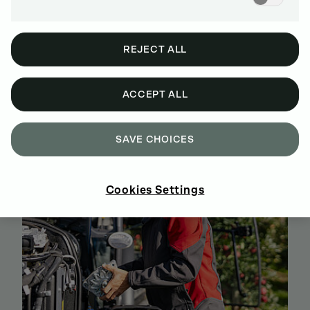
REJECT ALL
NAKUPUJTE ORIGINÁLNÍ NÁHRADNÍ DÍLY
DEUTZ ONLINE
ACCEPT ALL
ZAREGISTRUJTE SE A NAKUPUJTE HNED TEĎ
SAVE CHOICES
Cookies Settings