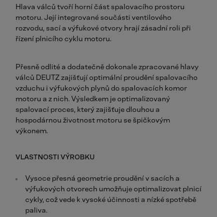
Hlava válců tvoří horní část spalovacího prostoru
motoru. Její integrované součásti ventilového
rozvodu, sací a výfukové otvory hrají zásadní roli při
řízení plnicího cyklu motoru.
Přesně odlité a dodatečně dokonale zpracované hlavy
válců DEUTZ zajišťují optimální proudění spalovacího
vzduchu i výfukových plynů do spalovacích komor
motoru a z nich. Výsledkem je optimalizovaný
spalovací proces, který zajišťuje dlouhou a
hospodárnou životnost motoru se špičkovým
výkonem.
VLASTNOSTI VÝROBKU
Vysoce přesná geometrie proudění v sacích a
výfukových otvorech umožňuje optimalizovat plnicí
cykly, což vede k vysoké účinnosti a nízké spotřebě
paliva.