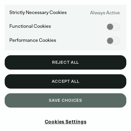
SERVIS DEUTZ PO CELÉM SVĚTĚ
Strictly Necessary Cookies
Always Active
Functional Cookies
Performance Cookies
REJECT ALL
ACCEPT ALL
SAVE CHOICES
Cookies Settings
NAKUPUJTE ORIGINÁLNÍ NÁHRADNÍ DÍLY