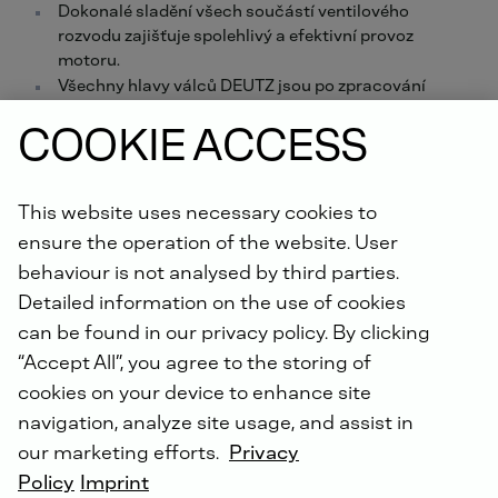
Dokonalé sladění všech součástí ventilového
rozvodu zajišťuje spolehlivý a efektivní provoz
motoru.
Všechny hlavy válců DEUTZ jsou po zpracování
podrobeny speciálnímu čisticímu postupu - díky
COOKIE ACCESS
němuž nemohou motor ohrozit žádné zbytky
nečistot nebo kovové třísky.
K dispozici jsou výměnné díly
This website uses necessary cookies to
Objednávejte nyní online.
ensure the operation of the website. User
behaviour is not analysed by third parties.
Věděli jste, že: Na všechny námi provedené opravy
Detailed information on the use of cookies
získáte prodlouženou záruku až na 5 let v rámci
can be found in our privacy policy. By clicking
doživotní záruky na díly DEUTZ
!
“Accept All”, you agree to the storing of
cookies on your device to enhance site
navigation, analyze site usage, and assist in
our marketing efforts.
Privacy
Policy
Imprint