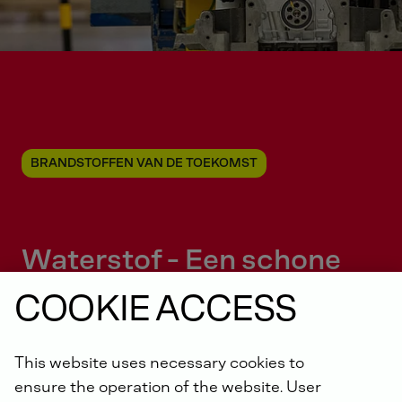
BRANDSTOFFEN VAN DE TOEKOMST
Waterstof -
Een schone
energiebron
COOKIE ACCESS
This website uses necessary cookies to
ensure the operation of the website. User