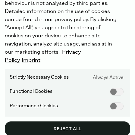
behaviour is not analysed by third parties.
Detailed information on the use of cookies
can be found in our privacy policy. By clicking
“Accept All”, you agree to the storing of
Waterstof
is
een
natuurlijk
voorkomend
cookies on your device to enhance site
chemisch
element.
Het
is
een
belangrijke
navigation, analyze site usage, and assist in
bouwsteen
voor
een
klimaatvriendelijke
our marketing efforts.
Privacy
energievoorziening
van
de
toekomst.
Policy
Imprint
Strictly Necessary Cookies
Always Active
Functional Cookies
Performance Cookies
HERDEFINIËREN VAN EFFICIËNTIE,
DUURZAAMHEID EN DUURZAAMHEID
REJECT ALL
Klimaatverandering is een belangrijke wereldwijde