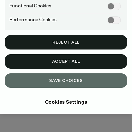
Functional Cookies
GEEN DEBAT OVER VOEDSEL VERSUS
BRANDSTOF
Performance Cookies
Gemaakt van ruwe grondstoffen zoals afval,
residuen en vetten.
REJECT ALL
ACCEPT ALL
SAVE CHOICES
DROP-IN OPLOSSING
Cookies Settings
Verkrijgbaar en gebruiksklaar, compatibel
met moderne dieselmotoren.