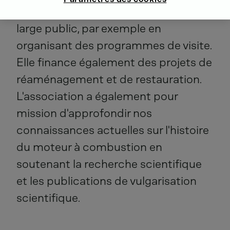
collection de moteurs auprès d'un
large public, par exemple en
organisant des programmes de visite.
Elle finance également des projets de
réaménagement et de restauration.
L'association a également pour
mission d'approfondir nos
connaissances actuelles sur l'histoire
du moteur à combustion en
soutenant la recherche scientifique
et les publications de vulgarisation
scientifique.