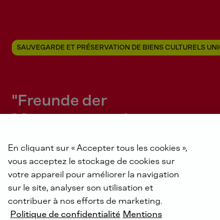
SAUVEGARDE ET PRÉSERVATION DE BIENS CULTURELS UN
"Freunde der
Motorensammlung
DEUTZ e.V." (Amis de
En cliquant sur « Accepter tous les cookies »,
l'usine de moteurs DEUTZ
vous acceptez le stockage de cookies sur
e.V.)
votre appareil pour améliorer la navigation
sur le site, analyser son utilisation et
contribuer à nos efforts de marketing.
Politique de confidentialité
Mentions