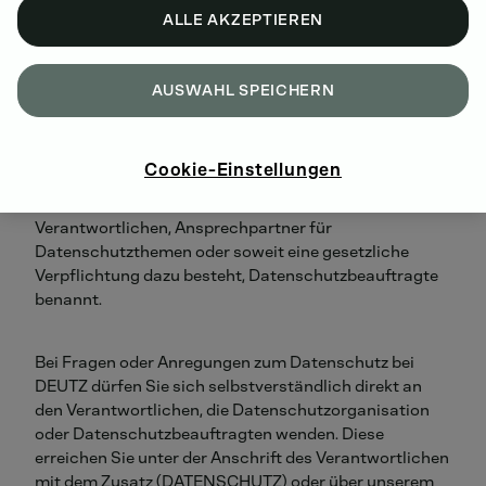
Unternehmenswebsite einsehen. Insoweit Ihre
ALLE AKZEPTIEREN
personenbezogenen Daten innerhalb der DEUTZ-
Gruppe weitergegeben wurden, sind diese gemeinsam,
für die Datenverarbeitung verantwortlich.
AUSWAHL SPEICHERN
AN WEN KANN ICH MICH BEI FRAGEN ZUM
DATENSCHUTZ WENDEN?
Cookie-Einstellungen
Im Rahmen der Datenschutzorganisation haben die
Verantwortlichen, Ansprechpartner für
Datenschutzthemen oder soweit eine gesetzliche
Verpflichtung dazu besteht, Datenschutzbeauftragte
benannt.
Bei Fragen oder Anregungen zum Datenschutz bei
DEUTZ dürfen Sie sich selbstverständlich direkt an
den Verantwortlichen, die Datenschutzorganisation
oder Datenschutzbeauftragten wenden. Diese
erreichen Sie unter der Anschrift des Verantwortlichen
mit dem Zusatz (DATENSCHUTZ) oder über unserem