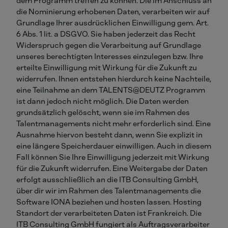
dem Programm treffen zu können. Die im Anschluss an
die Nominierung erhobenen Daten, verarbeiten wir auf
Grundlage Ihrer ausdrücklichen Einwilligung gem. Art.
6 Abs. 1 lit. a DSGVO. Sie haben jederzeit das Recht
Widerspruch gegen die Verarbeitung auf Grundlage
unseres berechtigten Interesses einzulegen bzw. Ihre
erteilte Einwilligung mit Wirkung für die Zukunft zu
widerrufen. Ihnen entstehen hierdurch keine Nachteile,
eine Teilnahme an dem TALENTS@DEUTZ Programm
ist dann jedoch nicht möglich. Die Daten werden
grundsätzlich gelöscht, wenn sie im Rahmen des
Talentmanagements nicht mehr erforderlich sind. Eine
Ausnahme hiervon besteht dann, wenn Sie explizit in
eine längere Speicherdauer einwilligen. Auch in diesem
Fall können Sie Ihre Einwilligung jederzeit mit Wirkung
für die Zukunft widerrufen. Eine Weitergabe der Daten
erfolgt ausschließlich an die ITB Consulting GmbH,
über dir wir im Rahmen des Talentmanagements die
Software IONA beziehen und hosten lassen. Hosting
Standort der verarbeiteten Daten ist Frankreich. Die
ITB Consulting GmbH fungiert als Auftragsverarbeiter