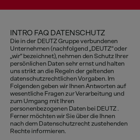
INTRO FAQ DATENSCHUTZ
Die
in
der
DEUTZ
Gruppe
verbundenen
Unternehmen
(nachfolgend
„DEUTZ“
oder
„wir“
bezeichnet),
nehmen
den
Schutz
Ihrer
persönlichen
Daten
sehr
ernst
und
halten
uns
strikt
an
die
Regeln
der
geltenden
datenschutzrechtlichen
Vorgaben.
Im
Folgenden
geben
wir
Ihnen
Antworten
auf
wesentliche
Fragen
zur
Verarbeitung
und
zum
Umgang
mit
Ihren
personenbezogenen
Daten
bei
DEUTZ
.
Ferner
möchten
wir
Sie
über
die
Ihnen
nach
dem
Datenschutzrecht
zustehenden
Rechte
informieren.