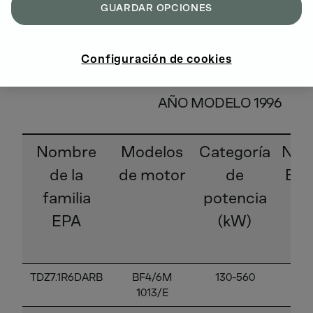
GUARDAR OPCIONES
Configuración de cookies
AÑO MODELO 1996
Nombre
Modelos
Categoría
Nive
de la
de motor
de
EP
familia
potencia
EPA
(kW)
TDZ7.1R6DARB
BF4/6M
130-560
1
1013/E