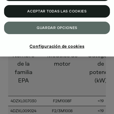
ACEPTAR TODAS LAS COOKIES
GUARDAR OPCIONES
AÑO MODELO 2004
Configuración de cookies
Nombre
Modelos de
Categoría
de la
motor
de
familia
potencia
EPA
(kW)
4DZXL00.7030
F2M1008F
<19
4DZXL00.9024
F2/3M1008
<19