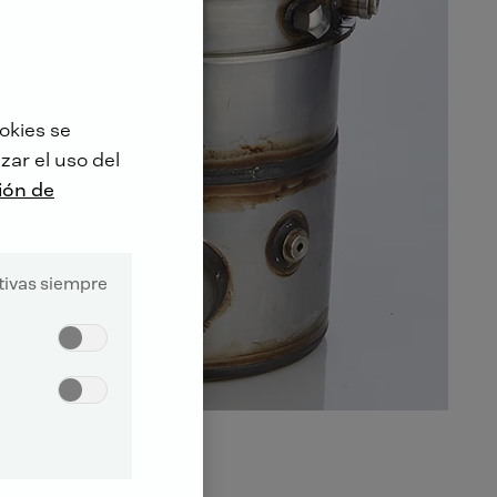
okies se
zar el uso del
ión de
tivas siempre