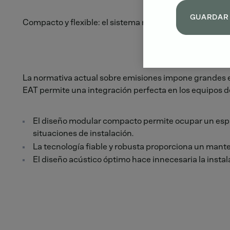
GUARDAR
Compacto y flexible: el sistema modular EAT.
La normativa actual sobre emisiones impone grandes ex
EAT permite una integración perfecta en los equipos de
El diseño modular compacto permite ocupar un espa
situaciones de instalación.
La tecnología fiable y robusta proporciona un manten
El diseño acústico óptimo hace innecesaria la instal