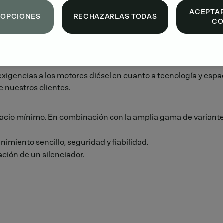
ACEPTAR
 OPCIONES
RECHAZARLAS TODAS
CO
igencias a los motores diésel en cuanto a tecnología y espa
 nuestros clientes.
cio mínimo. En combinación con la amplia gama de variantes
imiento sencillo, seguridad y fiabilidad.
ación de un silenciador.